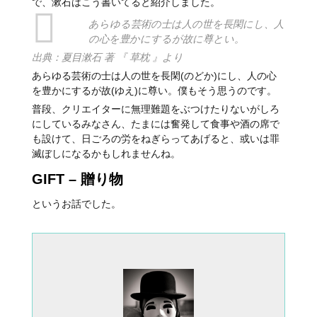
で、漱石はこう書いてると紹介しました。
あらゆる芸術の士は人の世を
長閑
にし、人
の心を豊かにするが
故
に
尊
とい。
出典：夏目漱石 著 『 草枕 』より
あらゆる芸術の士は人の世を長閑(のどか)にし、人の心
を豊かにするが故(ゆえ)に尊い。僕もそう思うのです。
普段、クリエイターに無理難題をぶつけたりないがしろ
にしているみなさん、たまには奮発して食事や酒の席で
も設けて、日ごろの労をねぎらってあげると、或いは罪
滅ぼしになるかもしれませんね。
GIFT – 贈り物
というお話でした。