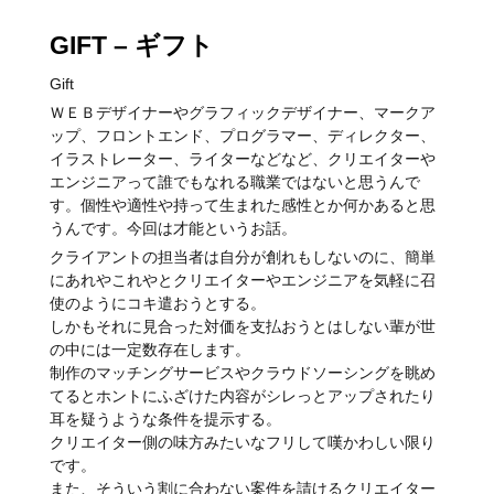
GIFT – ギフト
Gift
ＷＥＢデザイナーやグラフィックデザイナー、マークア
ップ、フロントエンド、プログラマー、ディレクター、
イラストレーター、ライターなどなど、クリエイターや
エンジニアって誰でもなれる職業ではないと思うんで
す。個性や適性や持って生まれた感性とか何かあると思
うんです。今回は才能というお話。
クライアントの担当者は自分が創れもしないのに、簡単
にあれやこれやとクリエイターやエンジニアを気軽に召
使のようにコキ遣おうとする。
しかもそれに見合った対価を支払おうとはしない輩が世
の中には一定数存在します。
制作のマッチングサービスやクラウドソーシングを眺め
てるとホントにふざけた内容がシレっとアップされたり
耳を疑うような条件を提示する。
クリエイター側の味方みたいなフリして嘆かわしい限り
です。
また、そういう割に合わない案件を請けるクリエイター