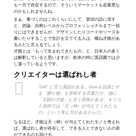
も一方で存在するので、そういうマーケットも必要悪な
のかもしれませんね。
まぁ、毒づくのはこれくらいにして、冒頭の話に戻す
と、勿論、自称レベルからプロフェッショナルまで一括
りにはできませんが、デザインしたりコードやソースを
書いたりすることで生計を立ててる人は、概ね才能があ
る人だと言えるでしょう。
才能とは「もって生まれてきたもの」と、日本人の多く
は解釈していると思いますが、欧米の特に英語圏では少
し違っているようです。
クリエイターは選ばれし者
“Gift” と言う英語がある。Giveを語源とす
る「贈り物」を意味する言葉だが、他に
「天賦の才能」と言う意味がある。キリス
ト信仰では「天（神）が与えてくれたも
の」という考え方があるからだ。
なるほど、才能は天（神）が与えてくれたモノと考えれ
ば、選ばれし者が存在して、できる人とできない人の差
ができるのも頷ける。