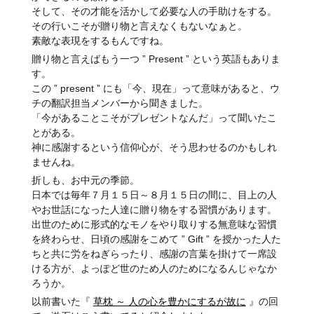
そして、その才能を活かして必要な人の手助けをする。
その行いこそが贈り物と言えなくもないなぁと。
素敵な表現をするもんですね。
贈り物と言えばもう一つ ” Present ” という英語もありま
す。
この ” present ” にも「今、現在」って意味があると、ウ
チの翻訳担当メンバーから聞きました。
「今があることこそがプレゼントなんだ」って聞いたこ
とがある。
神に感謝するという信仰心が、そう思わせるのかもしれ
ませんね。
折しも、お中元の季節。
日本では毎年７月１５日～８月１５日の間に、目上の人
やお世話になった人達に贈り物をする習慣があります。
出世のために形式的なモノをやり取りする無意味な習慣
を終わらせ、日頃の感謝をこめて ” Gift ” を授かった人た
ちと共に労をねぎらったり、感謝の言葉を掛けて一席設
ける方が、よっぽど世のため人のためになるんじゃなか
ろうか。
以前書いた『
草枕 ～ 人の心を豊かにするが故に
』の回