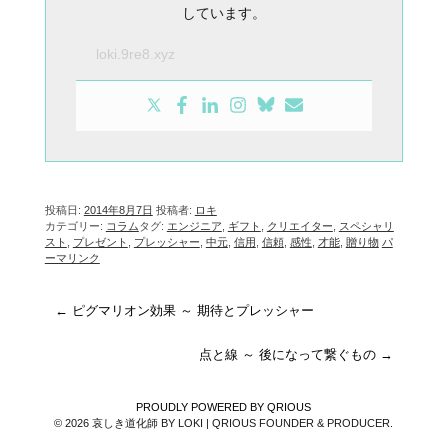
しています。
loki.9re8.xyz
投稿日:
2014年8月7日
投稿者:
ロキ
カテゴリー:
コラム
タグ:
エンジニア
,
ギフト
,
クリエイター
,
スペシャリ
スト
,
プレゼント
,
プレッシャー
,
中元
,
信用
,
信頼
,
感性
,
才能
,
贈り物
パ
ーマリンク
投
←
ピグマリオン効果 ～ 期待とプレッシャー
稿
ナ
点と線 ～ 後になって繋ぐもの
→
ビ
ゲ
PROUDLY POWERED BY QRIOUS
© 2026 哀しき道化師 BY LOKI | QRIOUS FOUNDER & PRODUCER.
ー