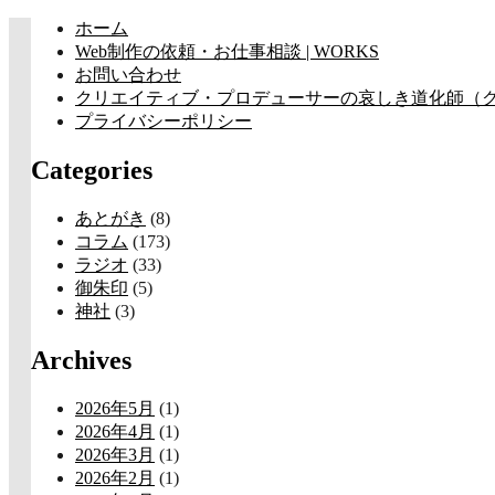
コ
ホーム
ン
Web制作の依頼・お仕事相談 | WORKS
テ
お問い合わせ
ン
クリエイティブ・プロデューサーの哀しき道化師（クラウン
ツ
プライバシーポリシー
へ
Categories
ス
キ
ッ
あとがき
(8)
プ
コラム
(173)
ラジオ
(33)
御朱印
(5)
神社
(3)
Archives
2026年5月
(1)
2026年4月
(1)
2026年3月
(1)
2026年2月
(1)