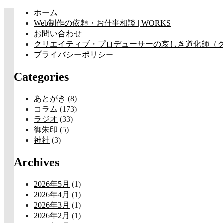
コ
ホーム
ン
Web制作の依頼・お仕事相談 | WORKS
テ
お問い合わせ
ン
クリエイティブ・プロデューサーの哀しき道化師（クラウン
ツ
プライバシーポリシー
へ
Categories
ス
キ
ッ
あとがき
(8)
プ
コラム
(173)
ラジオ
(33)
御朱印
(5)
神社
(3)
Archives
2026年5月
(1)
2026年4月
(1)
2026年3月
(1)
2026年2月
(1)