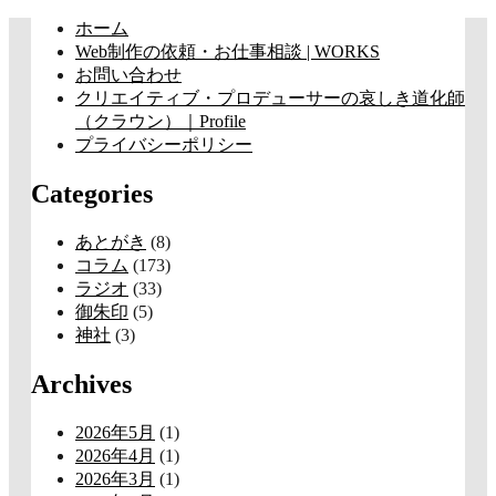
コ
ホーム
ン
Web制作の依頼・お仕事相談 | WORKS
テ
お問い合わせ
ン
クリエイティブ・プロデューサーの哀しき道化師
ツ
（クラウン）｜Profile
へ
プライバシーポリシー
ス
Categories
キ
ッ
プ
あとがき
(8)
コラム
(173)
ラジオ
(33)
御朱印
(5)
神社
(3)
Archives
2026年5月
(1)
2026年4月
(1)
2026年3月
(1)