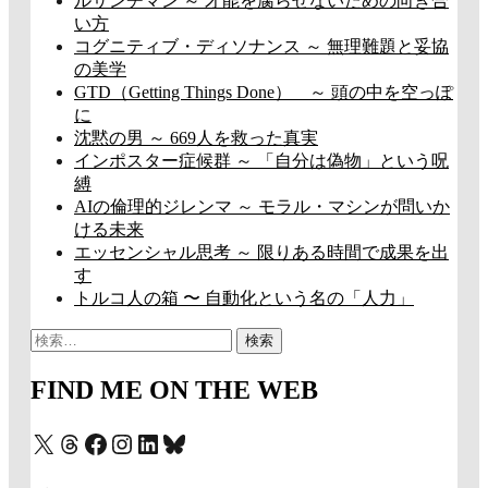
ルサンチマン ～ 才能を腐らせないための向き合
い方
コグニティブ・ディソナンス ～ 無理難題と妥協
の美学
GTD（Getting Things Done） ～ 頭の中を空っぽ
に
沈黙の男 ～ 669人を救った真実
インポスター症候群 ～ 「自分は偽物」という呪
縛
AIの倫理的ジレンマ ～ モラル・マシンが問いか
ける未来
エッセンシャル思考 ～ 限りある時間で成果を出
す
トルコ人の箱 〜 自動化という名の「人力」
検
索:
FIND ME ON THE WEB
X
Threads
Facebook
Instagram
LinkedIn
Bluesky