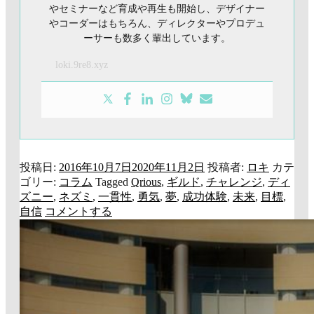
やセミナーなど育成や再生も開始し、デザイナー
やコーダーはもちろん、ディレクターやプロデュ
ーサーも数多く輩出しています。
loki.9re8.xyz
投稿日:
2016年10月7日
2020年11月2日
投稿者:
ロキ
カテ
ゴリー:
コラム
Tagged
Qrious
,
ギルド
,
チャレンジ
,
ディ
ズニー
,
ネズミ
,
一貫性
,
勇気
,
夢
,
成功体験
,
未来
,
目標
,
自信
コメントする