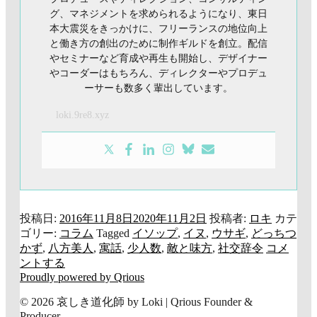
グ、マネジメントを求められるようになり、東日
本大震災をきっかけに、フリーランスの地位向上
と働き方の創出のために制作ギルドを創立。配信
やセミナーなど育成や再生も開始し、デザイナー
やコーダーはもちろん、ディレクターやプロデュ
ーサーも数多く輩出しています。
loki.9re8.xyz
投稿日:
2016年11月8日
2020年11月2日
投稿者:
ロキ
カテ
ゴリー:
コラム
Tagged
イソップ
,
イヌ
,
ウサギ
,
どっちつ
かず
,
八方美人
,
寓話
,
少人数
,
敵と味方
,
社交辞令
コメ
ントする
Proudly powered by Qrious
© 2026 哀しき道化師 by Loki | Qrious Founder &
Producer.