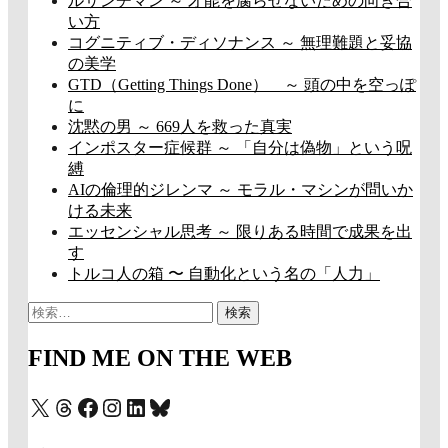
ルサンチマン ～ 才能を腐らせないための向き合
い方
コグニティブ・ディソナンス ～ 無理難題と妥協
の美学
GTD（Getting Things Done） ～ 頭の中を空っぽ
に
沈黙の男 ～ 669人を救った真実
インポスター症候群 ～ 「自分は偽物」という呪
縛
AIの倫理的ジレンマ ～ モラル・マシンが問いか
ける未来
エッセンシャル思考 ～ 限りある時間で成果を出
す
トルコ人の箱 〜 自動化という名の「人力」
検
索:
FIND ME ON THE WEB
X
Threads
Facebook
Instagram
LinkedIn
Bluesky