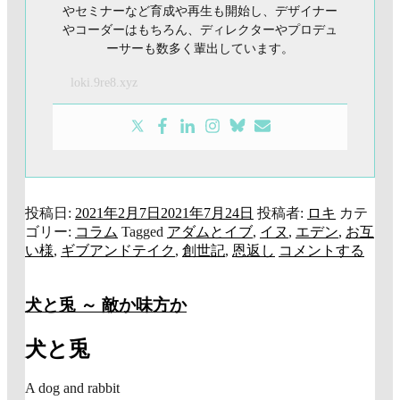
やセミナーなど育成や再生も開始し、デザイナー
やコーダーはもちろん、ディレクターやプロデュ
ーサーも数多く輩出しています。
loki.9re8.xyz
投稿日:
2021年2月7日
2021年7月24日
投稿者:
ロキ
カテ
ゴリー:
コラム
Tagged
アダムとイブ
,
イヌ
,
エデン
,
お互
い様
,
ギブアンドテイク
,
創世記
,
恩返し
コメントする
犬と兎 ～ 敵か味方か
犬と兎
A dog and rabbit