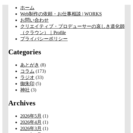
コ
ホーム
ン
Web制作の依頼・お仕事相談 | WORKS
テ
お問い合わせ
ン
クリエイティブ・プロデューサーの哀しき道化師
ツ
（クラウン）｜Profile
へ
プライバシーポリシー
ス
Categories
キ
ッ
プ
あとがき
(8)
コラム
(173)
ラジオ
(33)
御朱印
(5)
神社
(3)
Archives
2026年5月
(1)
2026年4月
(1)
2026年3月
(1)