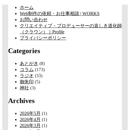
コ
ホーム
ン
Web制作の依頼・お仕事相談 | WORKS
テ
お問い合わせ
ン
クリエイティブ・プロデューサーの哀しき道化師
ツ
（クラウン）｜Profile
へ
プライバシーポリシー
ス
Categories
キ
ッ
プ
あとがき
(8)
コラム
(173)
ラジオ
(33)
御朱印
(5)
神社
(3)
Archives
2026年5月
(1)
2026年4月
(1)
2026年3月
(1)