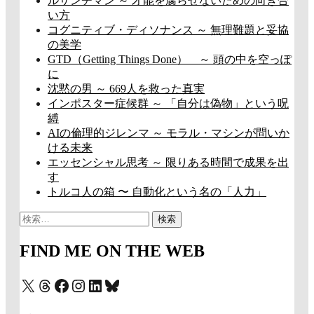
ルサンチマン ～ 才能を腐らせないための向き合
い方
コグニティブ・ディソナンス ～ 無理難題と妥協
の美学
GTD（Getting Things Done） ～ 頭の中を空っぽ
に
沈黙の男 ～ 669人を救った真実
インポスター症候群 ～ 「自分は偽物」という呪
縛
AIの倫理的ジレンマ ～ モラル・マシンが問いか
ける未来
エッセンシャル思考 ～ 限りある時間で成果を出
す
トルコ人の箱 〜 自動化という名の「人力」
検
索:
FIND ME ON THE WEB
X
Threads
Facebook
Instagram
LinkedIn
Bluesky