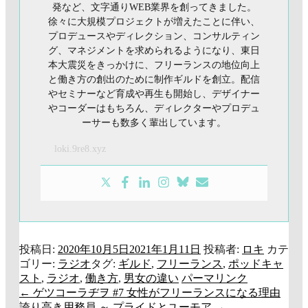
発など、文字通りWEB業界を創ってきました。
徐々に大規模プロジェクトが増えたことに伴い、
プロデュースやディレクション、コンサルティン
グ、マネジメントを求められるようになり、東日
本大震災をきっかけに、フリーランスの地位向上
と働き方の創出のために制作ギルドを創立。配信
やセミナーなど育成や再生も開始し、デザイナー
やコーダーはもちろん、ディレクターやプロデュ
ーサーも数多く輩出しています。
loki.9re8.xyz
投稿日:
2020年10月5日
2021年1月11日
投稿者:
ロキ
カテ
ゴリー:
ラジオ
タグ:
ギルド
,
フリーランス
,
ポッドキャ
スト
,
ラジオ
,
働き方
,
男女の違い
パーマリンク
←
ゲツコーラヂヲ #7 女性がフリーランスになる理由
投
誇り高き用務員 ～ プライドとユーモア
→