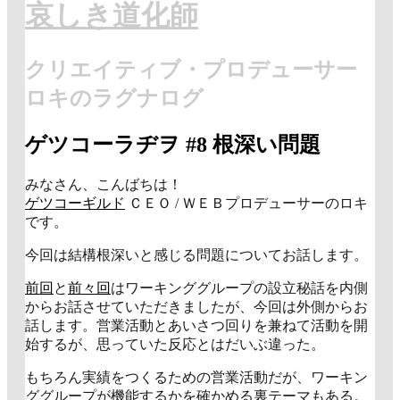
哀しき道化師
クリエイティブ・プロデューサー
ロキのラグナログ
音
ゲツコーラヂヲ #8 根深い問題
声
みなさん、こんばちは！
ゲツコーギルド
ＣＥＯ / ＷＥＢプロデューサーのロキ
です。
今回は結構根深いと感じる問題についてお話します。
前回
と
前々回
はワーキンググループの設立秘話を内側
からお話させていただきましたが、今回は外側からお
話します。営業活動とあいさつ回りを兼ねて活動を開
始するが、思っていた反応とはだいぶ違った。
もちろん実績をつくるための営業活動だが、ワーキン
ググループが機能するかを確かめる裏テーマもある。