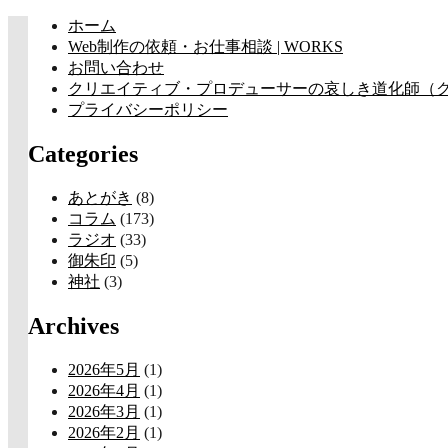
コ
ホーム
ン
Web制作の依頼・お仕事相談 | WORKS
テ
お問い合わせ
ン
クリエイティブ・プロデューサーの哀しき道化師（クラウン
ツ
プライバシーポリシー
へ
Categories
ス
キ
ッ
あとがき
(8)
プ
コラム
(173)
ラジオ
(33)
御朱印
(5)
神社
(3)
Archives
2026年5月
(1)
2026年4月
(1)
2026年3月
(1)
2026年2月
(1)