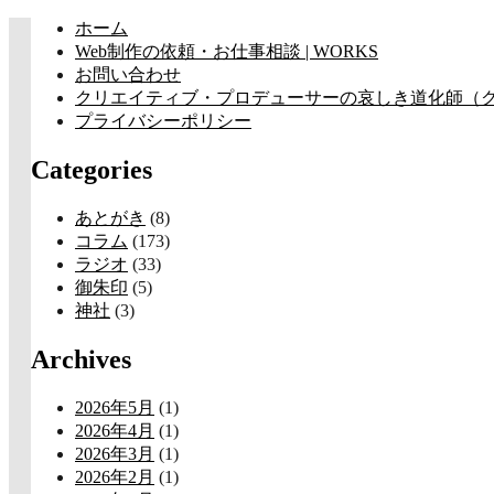
コ
ホーム
ン
Web制作の依頼・お仕事相談 | WORKS
テ
お問い合わせ
ン
クリエイティブ・プロデューサーの哀しき道化師（クラウン
ツ
プライバシーポリシー
へ
Categories
ス
キ
ッ
あとがき
(8)
プ
コラム
(173)
ラジオ
(33)
御朱印
(5)
神社
(3)
Archives
2026年5月
(1)
2026年4月
(1)
2026年3月
(1)
2026年2月
(1)