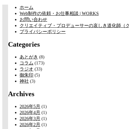
コ
ホーム
ン
Web制作の依頼・お仕事相談 | WORKS
テ
お問い合わせ
ン
クリエイティブ・プロデューサーの哀しき道化師（クラウン
ツ
プライバシーポリシー
へ
Categories
ス
キ
ッ
あとがき
(8)
プ
コラム
(173)
ラジオ
(33)
御朱印
(5)
神社
(3)
Archives
2026年5月
(1)
2026年4月
(1)
2026年3月
(1)
2026年2月
(1)