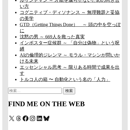
ルサンチマン ～ 才能を腐らせないための向き合
い方
コグニティブ・ディソナンス ～ 無理難題と妥協
の美学
GTD（Getting Things Done） ～ 頭の中を空っぽ
に
沈黙の男 ～ 669人を救った真実
インポスター症候群 ～ 「自分は偽物」という呪
縛
AIの倫理的ジレンマ ～ モラル・マシンが問いか
ける未来
エッセンシャル思考 ～ 限りある時間で成果を出
す
トルコ人の箱 〜 自動化という名の「人力」
検
索:
FIND ME ON THE WEB
X
Threads
Facebook
Instagram
LinkedIn
Bluesky