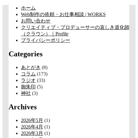
コ
ホーム
ン
Web制作の依頼・お仕事相談 | WORKS
テ
お問い合わせ
ン
クリエイティブ・プロデューサーの哀しき道化師
ツ
（クラウン）｜Profile
へ
プライバシーポリシー
ス
Categories
キ
ッ
プ
あとがき
(8)
コラム
(173)
ラジオ
(33)
御朱印
(5)
神社
(3)
Archives
2026年5月
(1)
2026年4月
(1)
2026年3月
(1)