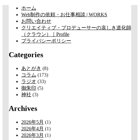
コ
ホーム
ン
Web制作の依頼・お仕事相談 | WORKS
テ
お問い合わせ
ン
クリエイティブ・プロデューサーの哀しき道化師
ツ
（クラウン）｜Profile
へ
プライバシーポリシー
ス
Categories
キ
ッ
プ
あとがき
(8)
コラム
(173)
ラジオ
(33)
御朱印
(5)
神社
(3)
Archives
2026年5月
(1)
2026年4月
(1)
2026年3月
(1)