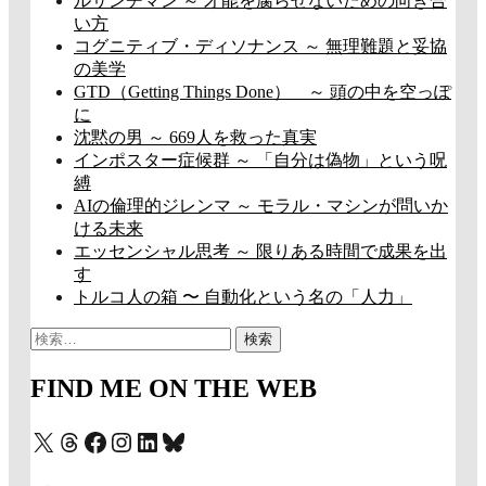
ルサンチマン ～ 才能を腐らせないための向き合
い方
コグニティブ・ディソナンス ～ 無理難題と妥協
の美学
GTD（Getting Things Done） ～ 頭の中を空っぽ
に
沈黙の男 ～ 669人を救った真実
インポスター症候群 ～ 「自分は偽物」という呪
縛
AIの倫理的ジレンマ ～ モラル・マシンが問いか
ける未来
エッセンシャル思考 ～ 限りある時間で成果を出
す
トルコ人の箱 〜 自動化という名の「人力」
検
索:
FIND ME ON THE WEB
X
Threads
Facebook
Instagram
LinkedIn
Bluesky