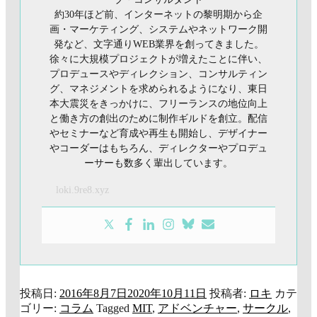
約30年ほど前、インターネットの黎明期から企
画・マーケティング、システムやネットワーク開
発など、文字通りWEB業界を創ってきました。
徐々に大規模プロジェクトが増えたことに伴い、
プロデュースやディレクション、コンサルティン
グ、マネジメントを求められるようになり、東日
本大震災をきっかけに、フリーランスの地位向上
と働き方の創出のために制作ギルドを創立。配信
やセミナーなど育成や再生も開始し、デザイナー
やコーダーはもちろん、ディレクターやプロデュ
ーサーも数多く輩出しています。
loki.9re8.xyz
投稿日:
2016年8月7日
2020年10月11日
投稿者:
ロキ
カテ
ゴリー:
コラム
Tagged
MIT
,
アドベンチャー
,
サークル
,