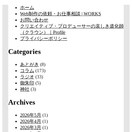
コ
ホーム
ン
Web制作の依頼・お仕事相談 | WORKS
テ
お問い合わせ
ン
クリエイティブ・プロデューサーの哀しき道化師
ツ
（クラウン）｜Profile
へ
プライバシーポリシー
ス
Categories
キ
ッ
プ
あとがき
(8)
コラム
(173)
ラジオ
(33)
御朱印
(5)
神社
(3)
Archives
2026年5月
(1)
2026年4月
(1)
2026年3月
(1)