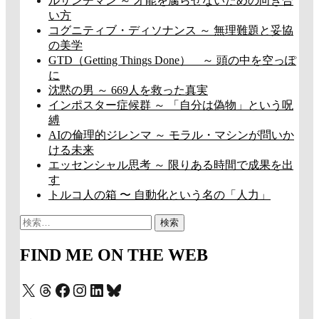
ルサンチマン ～ 才能を腐らせないための向き合
い方
コグニティブ・ディソナンス ～ 無理難題と妥協
の美学
GTD（Getting Things Done） ～ 頭の中を空っぽ
に
沈黙の男 ～ 669人を救った真実
インポスター症候群 ～ 「自分は偽物」という呪
縛
AIの倫理的ジレンマ ～ モラル・マシンが問いか
ける未来
エッセンシャル思考 ～ 限りある時間で成果を出
す
トルコ人の箱 〜 自動化という名の「人力」
検
索:
FIND ME ON THE WEB
X
Threads
Facebook
Instagram
LinkedIn
Bluesky