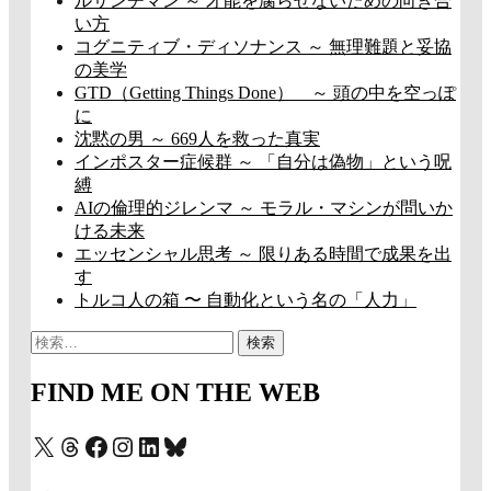
ルサンチマン ～ 才能を腐らせないための向き合
い方
コグニティブ・ディソナンス ～ 無理難題と妥協
の美学
GTD（Getting Things Done） ～ 頭の中を空っぽ
に
沈黙の男 ～ 669人を救った真実
インポスター症候群 ～ 「自分は偽物」という呪
縛
AIの倫理的ジレンマ ～ モラル・マシンが問いか
ける未来
エッセンシャル思考 ～ 限りある時間で成果を出
す
トルコ人の箱 〜 自動化という名の「人力」
検
索:
FIND ME ON THE WEB
X
Threads
Facebook
Instagram
LinkedIn
Bluesky