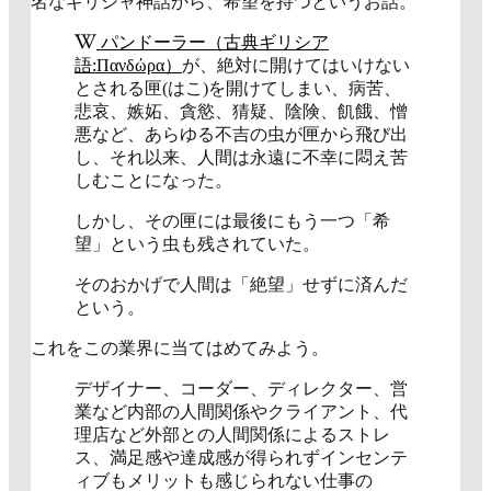
名なギリシャ神話から、希望を持つというお話。
パンドーラー（古典ギリシア
語:Πανδώρα）
が、絶対に開けてはいけない
とされる匣(はこ)を開けてしまい、病苦、
悲哀、嫉妬、貪慾、猜疑、陰険、飢餓、憎
悪など、あらゆる不吉の虫が匣から飛び出
し、それ以来、人間は永遠に不幸に悶え苦
しむことになった。
しかし、その匣には最後にもう一つ「希
望」という虫も残されていた。
そのおかげで人間は「絶望」せずに済んだ
という。
これをこの業界に当てはめてみよう。
デザイナー、コーダー、ディレクター、営
業など内部の人間関係やクライアント、代
理店など外部との人間関係によるストレ
ス、満足感や達成感が得られずインセンテ
ィブもメリットも感じられない仕事の