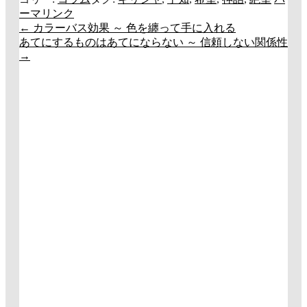
ーマリンク
←
カラーバス効果 ～ 色を纏って手に入れる
投
あてにするものはあてにならない ～ 信頼しない関係性
稿
→
ナ
ビ
ゲ
ー
シ
ョ
ン