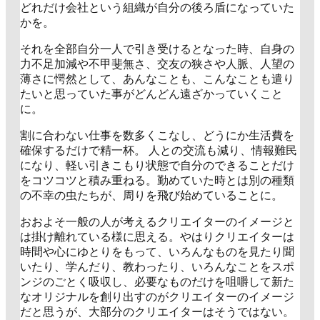
どれだけ会社という組織が自分の後ろ盾になっていた
かを。
それを全部自分一人で引き受けるとなった時、自身の
力不足加減や不甲斐無さ、交友の狭さや人脈、人望の
薄さに愕然として、あんなことも、こんなことも遣り
たいと思っていた事がどんどん遠ざかっていくこと
に。
割に合わない仕事を数多くこなし、どうにか生活費を
確保するだけで精一杯。 人との交流も減り、情報難民
になり、軽い引きこもり状態で自分のできることだけ
をコツコツと積み重ねる。勤めていた時とは別の種類
の不幸の虫たちが、周りを飛び始めていることに。
おおよそ一般の人が考えるクリエイターのイメージと
は掛け離れている様に思える。やはりクリエイターは
時間や心にゆとりをもって、いろんなものを見たり聞
いたり、学んだり、教わったり、いろんなことをスポ
ンジのごとく吸収し、必要なものだけを咀嚼して新た
なオリジナルを創り出すのがクリエイターのイメージ
だと思うが、大部分のクリエイターはそうではない。