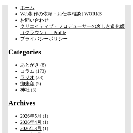
コ
ホーム
ン
Web制作の依頼・お仕事相談 | WORKS
テ
お問い合わせ
ン
クリエイティブ・プロデューサーの哀しき道化師
ツ
（クラウン）｜Profile
へ
プライバシーポリシー
ス
Categories
キ
ッ
プ
あとがき
(8)
コラム
(173)
ラジオ
(33)
御朱印
(5)
神社
(3)
Archives
2026年5月
(1)
2026年4月
(1)
2026年3月
(1)