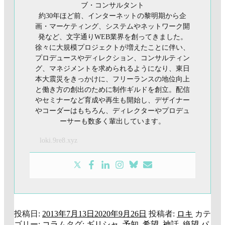
ブ・コンサルタント
約30年ほど前、インターネットの黎明期から企
画・マーケティング、システムやネットワーク開
発など、文字通りWEB業界を創ってきました。
徐々に大規模プロジェクトが増えたことに伴い、
プロデュースやディレクション、コンサルティン
グ、マネジメントを求められるようになり、東日
本大震災をきっかけに、フリーランスの地位向上
と働き方の創出のために制作ギルドを創立。配信
やセミナーなど育成や再生も開始し、デザイナー
やコーダーはもちろん、ディレクターやプロデュ
ーサーも数多く輩出しています。
loki.9re8.xyz
投稿日:
2013年7月13日
2020年9月26日
投稿者:
ロキ
カテ
ゴリー:
コラム
タグ:
ギリシャ
,
予知
,
希望
,
神話
,
絶望
パ