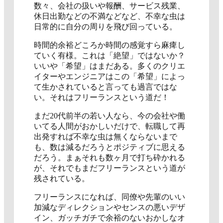
数々、会社の扱いや報酬、サービス残業、
休日出勤などの不満などなど、不幸な虫は
日常的に自分の周りを飛び回っている。
時間的余裕どころか時間の感覚すら麻痺し
ていく有様。これは「絶望」ではないか？
いいや「希望」はまだある。多くのクリエ
イターやエンジニアはこの「希望」によっ
て生かされていると言っても過言ではな
い。それはフリーランスという道だ！
まだ20代前半の若い人なら、今の会社や働
いてる人間がおかしいだけで、転職して再
出発すれば不幸な虫は無くならないまで
も、数は減るだろうとポジティブに思える
だろう。まぁそれも数ヶ月で打ち砕かれる
が、それでもまだフリーランスという道が
残されている。
フリーランスになれば、同僚や先輩のいい
加減なディレクションやセンスの悪いデザ
イン、ガッチガチで余裕のないおかしなオ