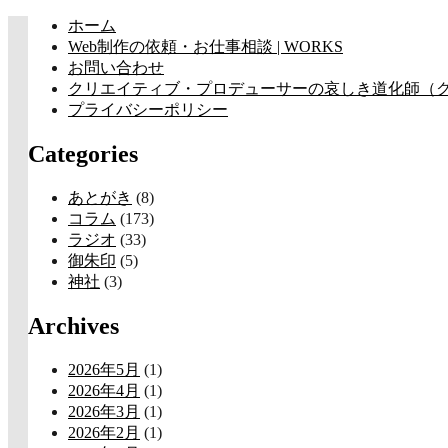
コ
ホーム
ン
Web制作の依頼・お仕事相談 | WORKS
テ
お問い合わせ
ン
クリエイティブ・プロデューサーの哀しき道化師（クラウン
ツ
プライバシーポリシー
へ
Categories
ス
キ
ッ
あとがき
(8)
プ
コラム
(173)
ラジオ
(33)
御朱印
(5)
神社
(3)
Archives
2026年5月
(1)
2026年4月
(1)
2026年3月
(1)
2026年2月
(1)