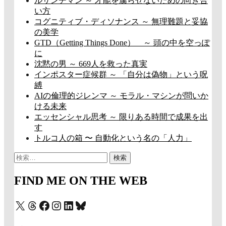
ルサンチマン ～ 才能を腐らせないための向き合
い方
コグニティブ・ディソナンス ～ 無理難題と妥協
の美学
GTD（Getting Things Done） ～ 頭の中を空っぽ
に
沈黙の男 ～ 669人を救った真実
インポスター症候群 ～ 「自分は偽物」という呪
縛
AIの倫理的ジレンマ ～ モラル・マシンが問いか
ける未来
エッセンシャル思考 ～ 限りある時間で成果を出
す
トルコ人の箱 〜 自動化という名の「人力」
検
索:
FIND ME ON THE WEB
X
Threads
Facebook
Instagram
LinkedIn
Bluesky