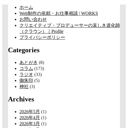
コ
ホーム
ン
Web制作の依頼・お仕事相談 | WORKS
テ
お問い合わせ
ン
クリエイティブ・プロデューサーの哀しき道化師
ツ
（クラウン）｜Profile
へ
プライバシーポリシー
ス
Categories
キ
ッ
プ
あとがき
(8)
コラム
(173)
ラジオ
(33)
御朱印
(5)
神社
(3)
Archives
2026年5月
(1)
2026年4月
(1)
2026年3月
(1)