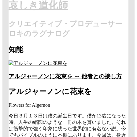
哀しき道化師
クリエイティブ・プロデューサー
ロキのラグナログ
知能
アルジャーノンに花束を ～ 他者との接し方
アルジャーノンに花束を
Flowers for Algernon
今日３月１３日は僕の誕生日です。僕が13歳になった
時、人生の縮図のような一冊の本を貰いました。それ
は衝撃的で強く印象に残った世界的に有名な小説。今
でもバイブルのように本棚にあります。今回は、身近