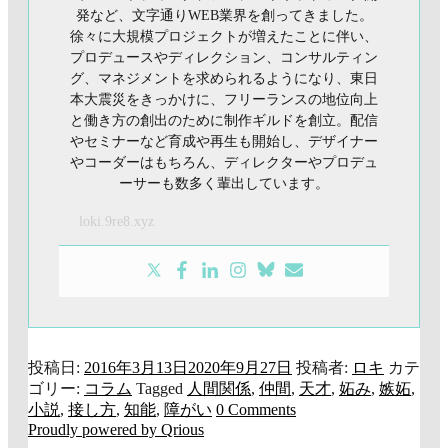
発など、文字通りWEB業界を創ってきました。
徐々に大規模プロジェクトが増えたことに伴い、
プロデュースやディレクション、コンサルティン
グ、マネジメントを求められるようになり、東日
本大震災をきっかけに、フリーランスの地位向上
と働き方の創出のために制作ギルドを創立。配信
やセミナーなど育成や再生も開始し、デザイナー
やコーダーはもちろん、ディレクターやプロデュ
ーサーも数多く輩出しています。
loki.9re8.xyz
投稿日:
2016年3月13日
2020年9月27日
投稿者:
ロキ
カテ
ゴリー:
コラム
Tagged
人間関係
,
仲間
,
天才
,
妬み
,
嫉妬
,
小説
,
接し方
,
知能
,
障がい
0 Comments
Proudly powered by Qrious