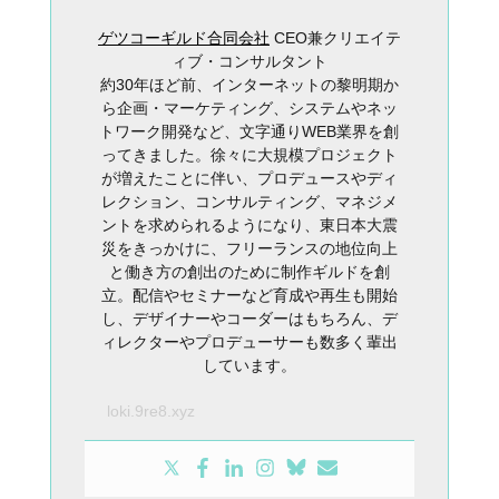
ゲツコーギルド合同会社
CEO兼クリエイテ
ィブ・コンサルタント
約30年ほど前、インターネットの黎明期か
ら企画・マーケティング、システムやネッ
トワーク開発など、文字通りWEB業界を創
ってきました。徐々に大規模プロジェクト
が増えたことに伴い、プロデュースやディ
レクション、コンサルティング、マネジメ
ントを求められるようになり、東日本大震
災をきっかけに、フリーランスの地位向上
と働き方の創出のために制作ギルドを創
立。配信やセミナーなど育成や再生も開始
し、デザイナーやコーダーはもちろん、デ
ィレクターやプロデューサーも数多く輩出
しています。
loki.9re8.xyz