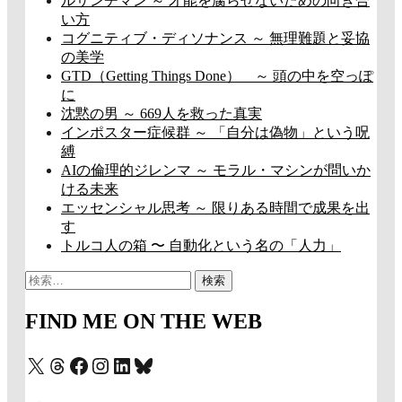
ルサンチマン ～ 才能を腐らせないための向き合
い方
コグニティブ・ディソナンス ～ 無理難題と妥協
の美学
GTD（Getting Things Done） ～ 頭の中を空っぽ
に
沈黙の男 ～ 669人を救った真実
インポスター症候群 ～ 「自分は偽物」という呪
縛
AIの倫理的ジレンマ ～ モラル・マシンが問いか
ける未来
エッセンシャル思考 ～ 限りある時間で成果を出
す
トルコ人の箱 〜 自動化という名の「人力」
検
索:
FIND ME ON THE WEB
X
Threads
Facebook
Instagram
LinkedIn
Bluesky