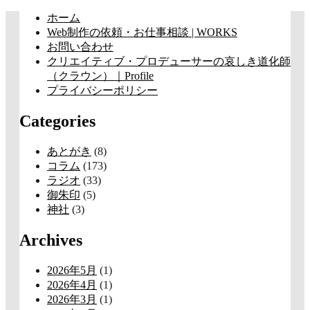
コ
ホーム
ン
Web制作の依頼・お仕事相談 | WORKS
テ
お問い合わせ
ン
クリエイティブ・プロデューサーの哀しき道化師
ツ
（クラウン）｜Profile
へ
プライバシーポリシー
ス
Categories
キ
ッ
プ
あとがき
(8)
コラム
(173)
ラジオ
(33)
御朱印
(5)
神社
(3)
Archives
2026年5月
(1)
2026年4月
(1)
2026年3月
(1)