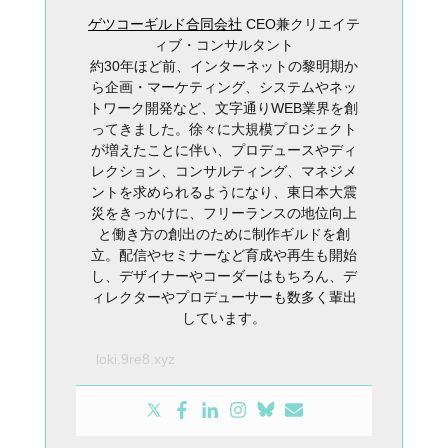
ゲツコーギルド合同会社
CEO兼クリエイテ
ィブ・コンサルタント
約30年ほど前、インターネットの黎明期か
ら企画・マーケティング、システムやネッ
トワーク開発など、文字通りWEB業界を創
ってきました。徐々に大規模プロジェクト
が増えたことに伴い、プロデュースやディ
レクション、コンサルティング、マネジメ
ントを求められるようになり、東日本大震
災をきっかけに、フリーランスの地位向上
と働き方の創出のために制作ギルドを創
立。配信やセミナーなど育成や再生も開始
し、デザイナーやコーダーはもちろん、デ
ィレクターやプロデューサーも数多く輩出
しています。
loki.9re8.xyz