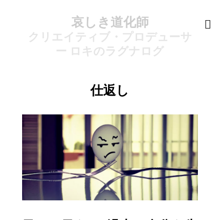
哀しき道化師
クリエイティブ・プロデューサ
ー ロキのラグナログ
仕返し