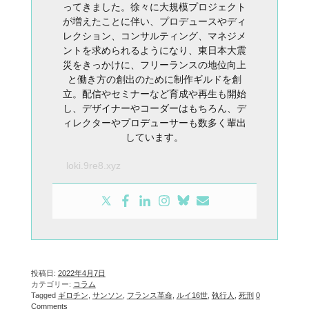
ってきました。徐々に大規模プロジェクト
が増えたことに伴い、プロデュースやディ
レクション、コンサルティング、マネジメ
ントを求められるようになり、東日本大震
災をきっかけに、フリーランスの地位向上
と働き方の創出のために制作ギルドを創
立。配信やセミナーなど育成や再生も開始
し、デザイナーやコーダーはもちろん、デ
ィレクターやプロデューサーも数多く輩出
しています。
loki.9re8.xyz
投稿日:
2022年4月7日
カテゴリー:
コラム
Tagged
ギロチン
,
サンソン
,
フランス革命
,
ルイ16世
,
執行人
,
死刑
0
Comments