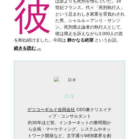
彼
は誰よりも死刑を憎んでいた。18
世紀フランス。代々「死刑執行人」
という忌まわしき家業を背負わされ
た男、シャルル＝アンリ・サンソ
ン。死刑廃止論者の執行人として、
彼は廃止を訴えながら3,000人の首
を刎ね続けました。今回は
静かなる絶望
というお話。
続きを読む
→
ロキ
ゲツコーギルド合同会社
CEO兼クリエイテ
ィブ・コンサルタント
約30年ほど前、インターネットの黎明期か
ら企画・マーケティング、システムやネッ
トワーク開発など、文字通りWEB業界を創