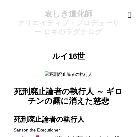
哀しき道化師
クリエイティブ・プロデューサ
ー ロキのラグナログ
ルイ16世
死刑廃止論者の執行人 ～ ギロ
チンの露に消えた慈悲
死刑廃止論者の執行人
Sanson the Executioner