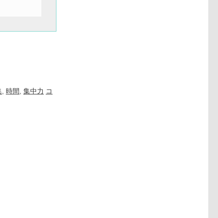
集
,
時間
,
集中力
コ