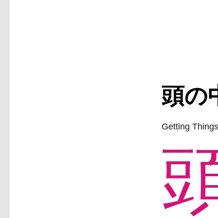
頭の
Getting Thing