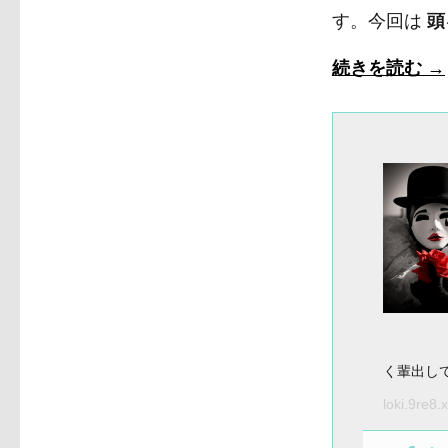
す。今回は
頭
続きを読む
→
く輩出し
loki.9re8.