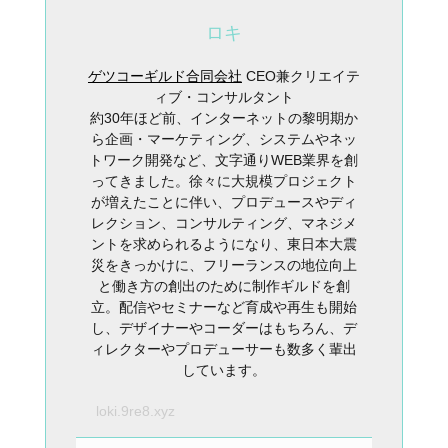
ロキ
ゲツコーギルド合同会社
CEO兼クリエイテ
ィブ・コンサルタント
約30年ほど前、インターネットの黎明期か
ら企画・マーケティング、システムやネッ
トワーク開発など、文字通りWEB業界を創
ってきました。徐々に大規模プロジェクト
が増えたことに伴い、プロデュースやディ
レクション、コンサルティング、マネジメ
ントを求められるようになり、東日本大震
災をきっかけに、フリーランスの地位向上
と働き方の創出のために制作ギルドを創
立。配信やセミナーなど育成や再生も開始
し、デザイナーやコーダーはもちろん、デ
ィレクターやプロデューサーも数多く輩出
しています。
loki.9re8.xyz