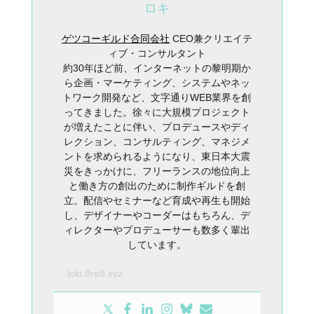
ロキ
ゲツコーギルド合同会社
CEO兼クリエイテ
ィブ・コンサルタント
約30年ほど前、インターネットの黎明期か
ら企画・マーケティング、システムやネッ
トワーク開発など、文字通りWEB業界を創
ってきました。徐々に大規模プロジェクト
が増えたことに伴い、プロデュースやディ
レクション、コンサルティング、マネジメ
ントを求められるようになり、東日本大震
災をきっかけに、フリーランスの地位向上
と働き方の創出のために制作ギルドを創
立。配信やセミナーなど育成や再生も開始
し、デザイナーやコーダーはもちろん、デ
ィレクターやプロデューサーも数多く輩出
しています。
loki.9re8.xyz