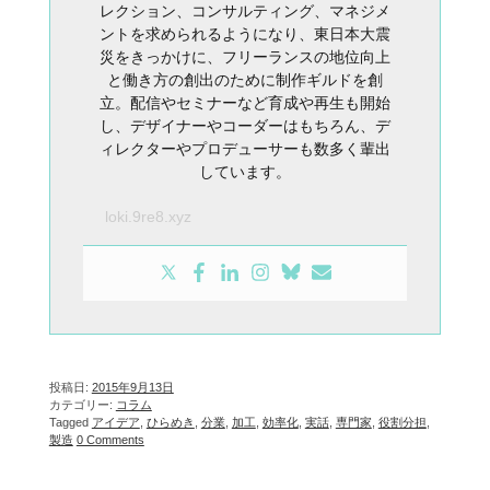
レクション、コンサルティング、マネジメ
ントを求められるようになり、東日本大震
災をきっかけに、フリーランスの地位向上
と働き方の創出のために制作ギルドを創
立。配信やセミナーなど育成や再生も開始
し、デザイナーやコーダーはもちろん、デ
ィレクターやプロデューサーも数多く輩出
しています。
loki.9re8.xyz
投稿日:
2015年9月13日
カテゴリー:
コラム
Tagged
アイデア
,
ひらめき
,
分業
,
加工
,
効率化
,
実話
,
専門家
,
役割分担
,
製造
0 Comments