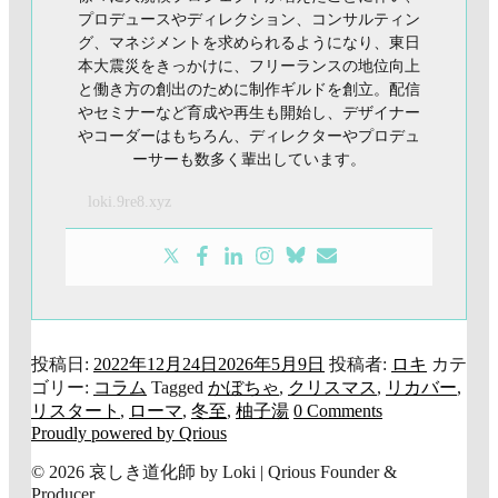
プロデュースやディレクション、コンサルティン
グ、マネジメントを求められるようになり、東日
本大震災をきっかけに、フリーランスの地位向上
と働き方の創出のために制作ギルドを創立。配信
やセミナーなど育成や再生も開始し、デザイナー
やコーダーはもちろん、ディレクターやプロデュ
ーサーも数多く輩出しています。
loki.9re8.xyz
投稿日:
2022年12月24日
2026年5月9日
投稿者:
ロキ
カテ
ゴリー:
コラム
Tagged
かぼちゃ
,
クリスマス
,
リカバー
,
リスタート
,
ローマ
,
冬至
,
柚子湯
0 Comments
Proudly powered by Qrious
© 2026 哀しき道化師 by Loki | Qrious Founder &
Producer.