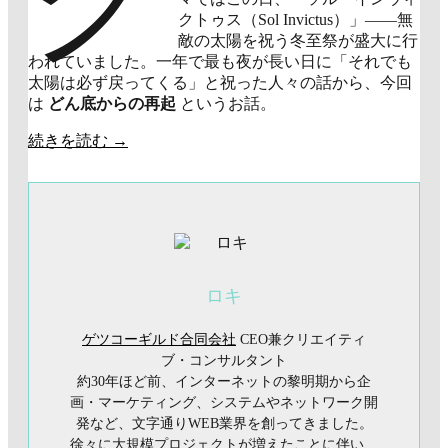
クトゥス（Sol Invictus）」——無
敵の太陽を祝う冬至祭が盛大に行
われていました。一年で最も夜が長い日に「それでも
太陽は必ず戻ってくる」と祝った人々の話から、今回
は
どん底からの再起
というお話。
続きを読む
→
ロキ
ゲツコーギルド合同会社
CEO兼クリエイティ
ブ・コンサルタント
約30年ほど前、インターネットの黎明期から企
画・マーケティング、システムやネットワーク開
発など、文字通りWEB業界を創ってきました。
徐々に大規模プロジェクトが増えたことに伴い、