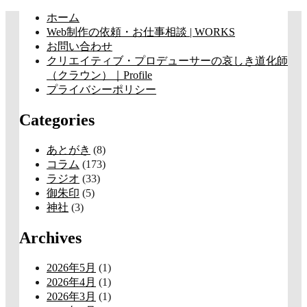
コ
ホーム
ン
Web制作の依頼・お仕事相談 | WORKS
テ
お問い合わせ
ン
クリエイティブ・プロデューサーの哀しき道化師
ツ
（クラウン）｜Profile
へ
プライバシーポリシー
ス
Categories
キ
ッ
プ
あとがき
(8)
コラム
(173)
ラジオ
(33)
御朱印
(5)
神社
(3)
Archives
2026年5月
(1)
2026年4月
(1)
2026年3月
(1)