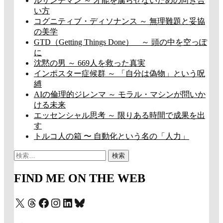
ルサンチマン ～ 才能を腐らせないための向き合
い方
コグニティブ・ディソナンス ～ 無理難題と妥協
の美学
GTD（Getting Things Done） ～ 頭の中を空っぽ
に
沈黙の男 ～ 669人を救った真実
インポスター症候群 ～ 「自分は偽物」という呪
縛
AIの倫理的ジレンマ ～ モラル・マシンが問いか
ける未来
エッセンシャル思考 ～ 限りある時間で成果を出
す
トルコ人の箱 〜 自動化という名の「人力」
検
索:
FIND ME ON THE WEB
X
Threads
Facebook
Instagram
LinkedIn
Bluesky