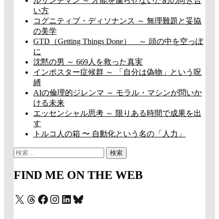
ルサンチマン ～ 才能を腐らせないための向き合
い方
コグニティブ・ディソナンス ～ 無理難題と妥協
の美学
GTD（Getting Things Done） ～ 頭の中を空っぽ
に
沈黙の男 ～ 669人を救った真実
インポスター症候群 ～ 「自分は偽物」という呪
縛
AIの倫理的ジレンマ ～ モラル・マシンが問いか
ける未来
エッセンシャル思考 ～ 限りある時間で成果を出
す
トルコ人の箱 〜 自動化という名の「人力」
検
索:
FIND ME ON THE WEB
X
Threads
Facebook
Instagram
LinkedIn
Bluesky