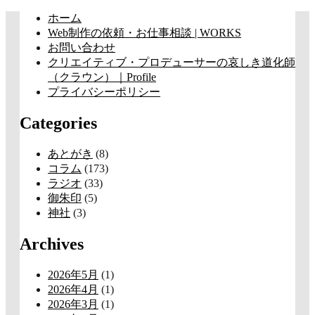
コ
ホーム
ン
Web制作の依頼・お仕事相談 | WORKS
テ
お問い合わせ
ン
クリエイティブ・プロデューサーの哀しき道化師
ツ
（クラウン）｜Profile
へ
プライバシーポリシー
ス
Categories
キ
ッ
プ
あとがき
(8)
コラム
(173)
ラジオ
(33)
御朱印
(5)
神社
(3)
Archives
2026年5月
(1)
2026年4月
(1)
2026年3月
(1)