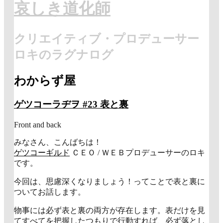
哀しき道化師
クリエイティブ・プロデューサー
ロキのラグナログ
わからず屋
音
ゲツコーラヂヲ #23 表と裏
声
Front and back
みなさん、こんばちは！
ゲツコーギルド
ＣＥＯ / ＷＥＢプロデューサーのロキ
です。
今回は、思慮深くなりましょう！ってことで表と裏に
ついてお話します。
物事には必ず表と裏の両方が存在します。表だけを見
てすべてを把握したつもりで行動すれば、必ず落とし