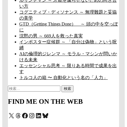
ルサンチマン ～ 才能を腐らせないための向き合
い方
コグニティブ・ディソナンス ～ 無理難題と妥協
の美学
GTD（Getting Things Done） ～ 頭の中を空っぽ
に
沈黙の男 ～ 669人を救った真実
インポスター症候群 ～ 「自分は偽物」という呪
縛
AIの倫理的ジレンマ ～ モラル・マシンが問いか
ける未来
エッセンシャル思考 ～ 限りある時間で成果を出
す
トルコ人の箱 〜 自動化という名の「人力」
検
索:
FIND ME ON THE WEB
X
Threads
Facebook
Instagram
LinkedIn
Bluesky