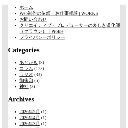
コ
ホーム
ン
Web制作の依頼・お仕事相談 | WORKS
テ
お問い合わせ
ン
クリエイティブ・プロデューサーの哀しき道化師
ツ
（クラウン）｜Profile
へ
プライバシーポリシー
ス
Categories
キ
ッ
プ
あとがき
(8)
コラム
(173)
ラジオ
(33)
御朱印
(5)
神社
(3)
Archives
2026年5月
(1)
2026年4月
(1)
2026年3月
(1)